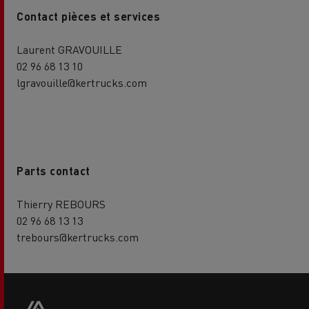
Contact pièces et services
Laurent GRAVOUILLE
02 96 68 13 10
lgravouille@kertrucks.com
Parts contact
Thierry REBOURS
02 96 68 13 13
trebours@kertrucks.com
Side
sticky