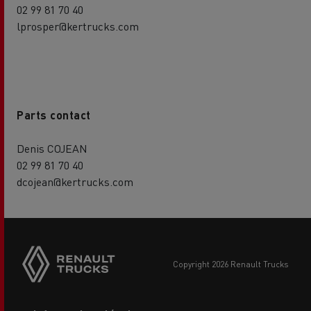
02 99 81 70 40
lprosper@kertrucks.com
Parts contact
Denis COJEAN
02 99 81 70 40
dcojean@kertrucks.com
Side
sticky
buttons
copyright 2026 Renault Trucks
Footer