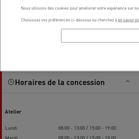
Nous utilisons des cookies pour améliorer votre expérience sur no
Choisissez vos préférences ci-dessous ou cherchez à
en savoir pl
Horaires de la concession
Atelier
Lundi
08:00 - 13:00 / 15:00 - 19:00
Mardi
08:00 - 13:00 / 15:00 - 19:00