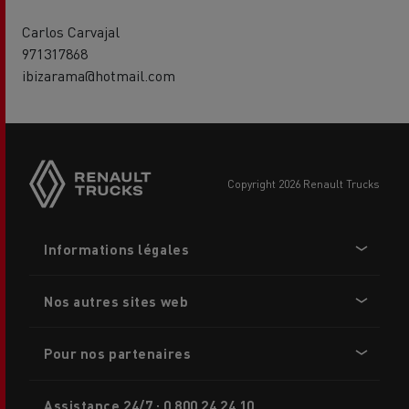
Carlos Carvajal
971317868
ibizarama@hotmail.com
Side
sticky
buttons
copyright 2026 Renault Trucks
Footer
Informations légales
menu
Nos autres sites web
Pour nos partenaires
Assistance 24/7 : 0 800 24 24 10