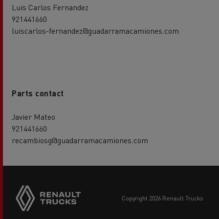
Luis Carlos Fernandez
921441660
luiscarlos-fernandez@guadarramacamiones.com
Parts contact
Javier Mateo
921441660
recambiosg@guadarramacamiones.com
Side
sticky
buttons
copyright 2026 Renault Trucks