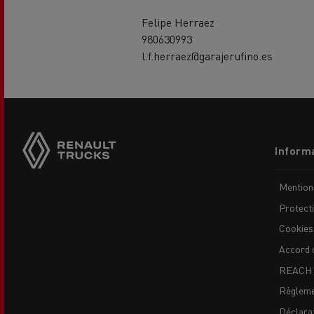
Felipe Herraez
980630993
l.f.herraez@garajerufino.es
Side
sticky
buttons
Footer
USED TRUCKS BY RENAULT
CA
Informa
TRUCKS
menu
Mention
Protect
Cookies
Accord 
REACH
Règleme
Déclarat