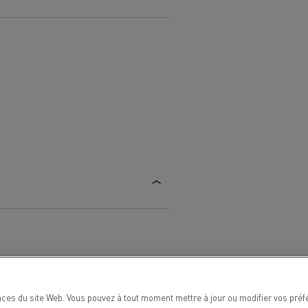
Renault Trucks van : votre allié au
quotidien
Optimiser la livraison
 HIGH SELECTION La
Tracteur T 480 B100
Offre Renault Trucks 360° 100% électrique
référence confort,
Occasion
garantie 12 mois
handises
Transport citernier
Prix d'un camion électrique
Quel est l'impact des batteries pour
l'environnement
ifique
Une collecte efficace des déchets
tériaux
ces du site Web. Vous pouvez à tout moment mettre à jour ou modifier vos préf