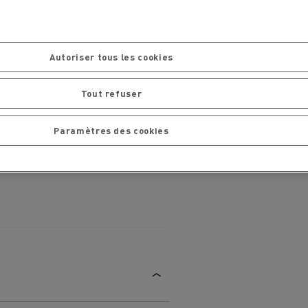
chantier
T 01 RACING EVO Edition spéciale
sine
reconditionnée 01 customized
inissement
Entretien de la voirie
Autoriser tous les cookies
soires - Sécurité
Accessoires -
Tout refuser
Optimisation
Paramètres des cookies
t
Transcal