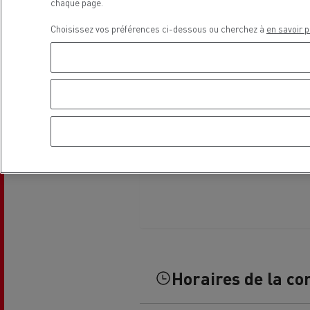
chaque page.
Le Camion Reconditionné en usine
Tra
pour une pleine exploitation
R
Choisissez vos préférences ci-dessous ou cherchez à
en savoir p
Secours et incendie
Garanties constructeur Renault Trucks
Accessoire
Comment relever les contraintes
Avan
d'accès en ville ?
cami
Découvrez nos accessoires
Garantie et assistance
200 Camions Porteurs Occasion
Por
Formation des conducteur routiers : L
The Good City
Horaires de la co