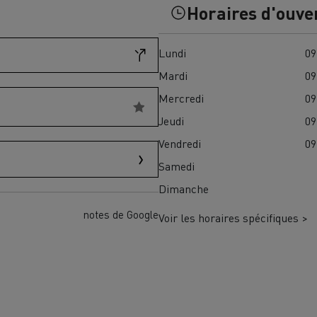
Horaires d'ouve
Financez
Assurez
Lundi
09
Mardi
09
ult Trucks E-Tech D
Mercredi
09
Wide LEC
Jeudi
09
Vendredi
09
Samedi
nault Trucks Trafic Ultimate
Dimanche
Espace candidature
Pourquoi choisir Renau
France ?
notes de Google
Voir les horaires spécifiques >
enault Trucks T
Renault Trucks T High
 la mobilité électrique
sereinement
VUL pour la construction
Camion Reconditionné en usine
pour une pleine exploitation
VUL pour la livraison