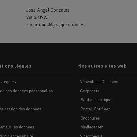
Jose Angel Gonzalez
980630993
recambios@garajerufino.es
MION POIDS LOURD OCCASION
tions légales
Nos autres sites web
s légales
Véhicules d'Occasion
ion des données personnelles
Corporate
Boutique en ligne
de gestion des données
Portail Optifleet
Brochures
nt sur les données
Mediacenter
ion d'accessibilité
Vidéothèque