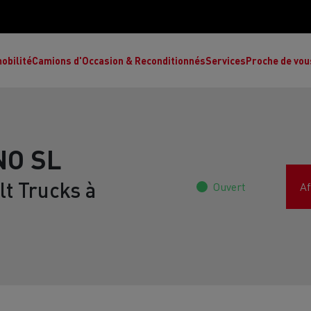
obilité
Camions d'Occasion & Reconditionnés
Services
Proche de vou
NO SL
t Trucks à
Ouvert
Af
Comment choisir son camion à énergie
Nos concessions
alternative ?
Réduction des émissions de CO2
de
L’occasion garantie
Nos experts
ult Trucks E-Tech T
Renault Trucks E-Tech C
Ren
par le constructeur
achètent votre
es
camion d’occasion
L'économie circulaire
ault Trucks Master Red Edition
Renault Trucks E-Tec