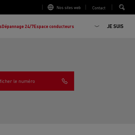
Nos sites web
Contact
JE SUIS
s
Dépannage 24/7
Espace conducteurs
ficher le numéro
La production d'électricité est-elle
Découvrez les offres de
camions et
importante ?
d'utilitaires d'occasion
, l'occasion par
Renault Trucks !
Réduire la consommation de vos camions
L'un des plus
larges choix
de modèles de
ault Trucks E-Tech D
Renault Trucks E-Tech D
tracteurs, porteurs et utilitaires d'occasion
Quelles énergies pour alimenter un camion
Wide
en Europe.
?
h Master