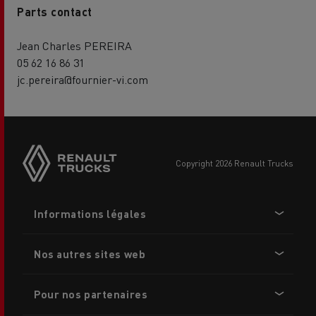
Parts contact
Jean Charles PEREIRA
05 62 16 86 31
jc.pereira@fournier-vi.com
Side
sticky
buttons
copyright 2026 Renault Trucks
Footer
Informations légales
menu
Nos autres sites web
Pour nos partenaires