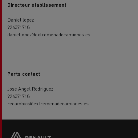
Directeur établissement
Daniel lopez
924371718
daniellopez@extremenadecamiones.es
Parts contact
Jose Angel Rodriguez
924371718
recambios@extremenadecamiones.es
Side
sticky
buttons