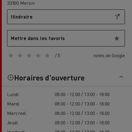
33300 Mersin
Itinéraire
Mettre dans les favoris
/ 5
notes de Google
Horaires d'ouverture
Lundi
08:00 - 12:00 / 13:00 - 18:00
Mardi
08:00 - 12:00 / 13:00 - 18:00
Mercredi
08:00 - 12:00 / 13:00 - 18:00
Jeudi
08:00 - 12:00 / 13:00 - 18:00
Vendredi
08:00 - 12:00 / 13:00 - 18:00