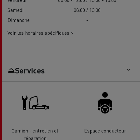
Samedi
08:00 / 13:00
Dimanche
-
Voir les horaires spécifiques >
Services
Camion - entretien et
Espace conducteur
réparation