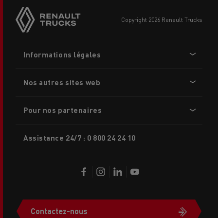
sticky
buttons
copyright 2026 Renault Trucks
Footer
Informations légales
menu
Nos autres sites web
Pour nos partenaires
Assistance 24/7 : 0 800 24 24 10
Contactez-nous