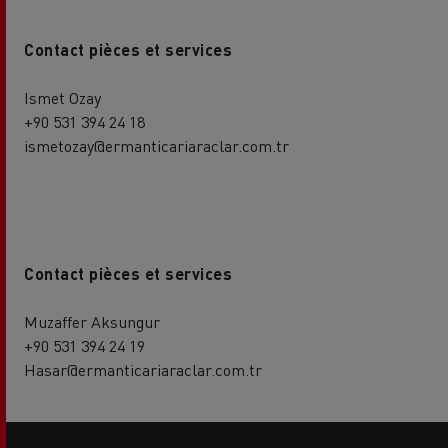
Contact pièces et services
Ismet Ozay
+90 531 394 24 18
ismetozay@ermanticariaraclar.com.tr
Contact pièces et services
Muzaffer Aksungur
+90 531 394 24 19
Hasar@ermanticariaraclar.com.tr
Side