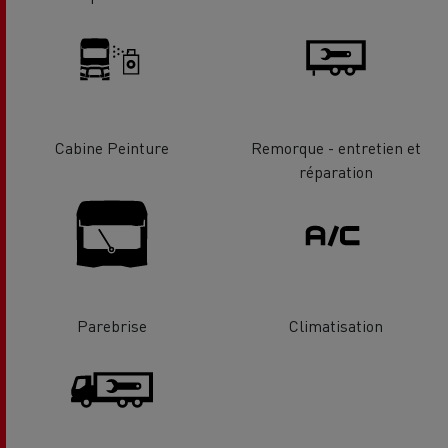
Cabine Peinture
Remorque - entretien et
réparation
Parebrise
Climatisation