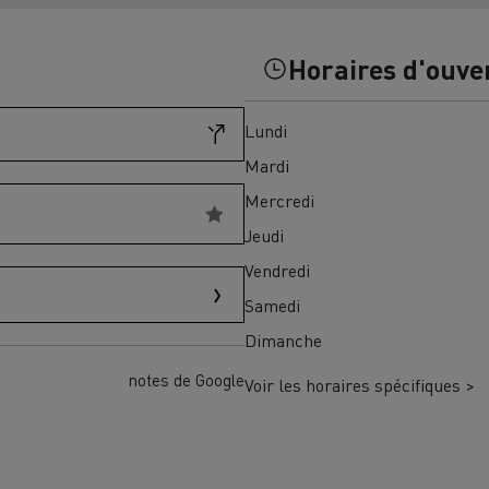
Financez
Assurez
Horaires d'ouve
Lundi
ult Trucks E-Tech D
Wide LEC
Mardi
Mercredi
Jeudi
nault Trucks Trafic Ultimate
Vendredi
Espace candidature
Pourquoi choisir Renau
Samedi
France ?
Dimanche
enault Trucks T
Renault Trucks T High
 la mobilité électrique
notes de Google
Voir les horaires spécifiques >
sereinement
VUL pour la construction
Camion Reconditionné en usine
pour une pleine exploitation
VUL pour la livraison