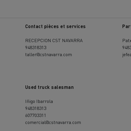
Contact pièces et services
Par
RECEPCION CST NAVARRA
Pat
948318313
948
taller@cstnavarra.com
jef
Used truck salesman
Iñigo Ibarrola
948318313
607703311
comercial@cstnavarra.com