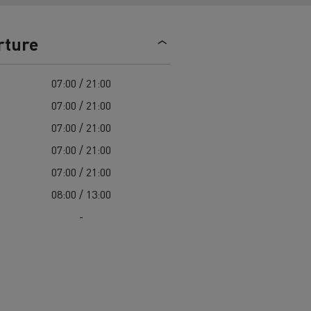
> Découvrir nos offres
Louez
rture
07:00 / 21:00
07:00 / 21:00
07:00 / 21:00
07:00 / 21:00
07:00 / 21:00
lt Trucks
Carrières chez Renault Trucks
08:00 / 13:00
France (siège)
-
Renault Trucks K
Renault Trucks C
VUL adapté aux entreprises du secteur
alimentaire
VUL un outil de travail bien conçu