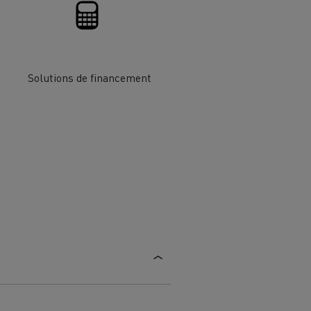
chantier
T 01 RACING EVO Edition spéciale
sine
reconditionnée 01 customized
inissement
Entretien de la voirie
Solutions de financement
soires - Sécurité
Accessoires -
Optimisation
t
Transcal