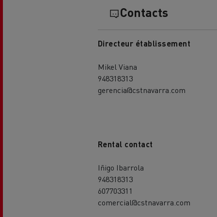
Contacts
Directeur établissement
Mikel Viana
948318313
gerencia@cstnavarra.com
Rental contact
Iñigo Ibarrola
948318313
607703311
comercial@cstnavarra.com