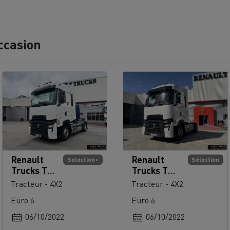
ccasion
Renault
Renault
Selection+
Sélection
Trucks T
Trucks T
High 520
High 520
Tracteur - 4X2
Tracteur - 4X2
Euro 6
Euro 6
06/10/2022
06/10/2022