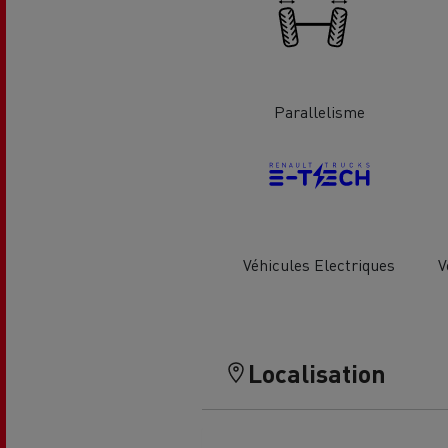
Le Camion Reconditionné en usine
Tra
pour une pleine exploitation
R
Secours et incendie
Parallelisme
Garanties constructeur Renault Trucks
Accessoire
Comment relever les contraintes
Avan
d'accès en ville ?
cami
Découvrez nos accessoires
Véhicules Electriques
V
Garantie et assistance
200 Camions Porteurs Occasion
Por
Localisation
Formation des conducteur routiers : L
The Good City