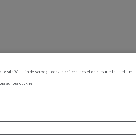
Nos clients témoignent
otre site Web afin de sauvegarder vos préférences et de mesurer les performan
lus sur les cookies.
LYON
PARIS