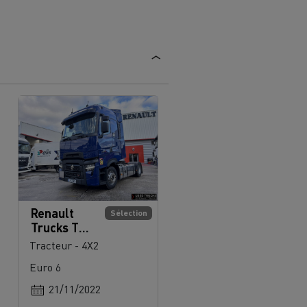
Renault
Sélection
Trucks T
High
Tracteur - 4X2
Euro 6
21/11/2022