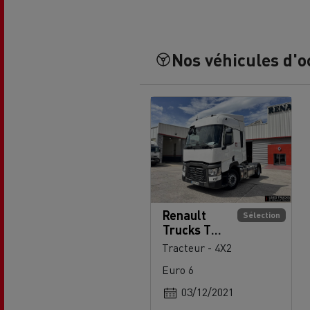
Nos véhicules d'o
Renault
Sélection
Trucks T
520
Tracteur - 4X2
Euro 6
03/12/2021