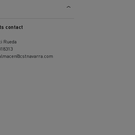
ts contact
xi Rueda
318313
ealmacen@cstnavarra.com