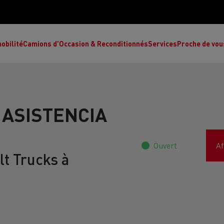
obilité
Camions d'Occasion & Reconditionnés
Services
Proche de vou
 ASISTENCIA
Comment choisir son camion à énergie
Nos concessions
alternative ?
Ouvert
Af
t Trucks à
Réduction des émissions de CO2
de
L’occasion garantie
Nos experts
ult Trucks E-Tech T
Renault Trucks E-Tech C
Ren
par le constructeur
achètent votre
es
camion d’occasion
L'économie circulaire
ault Trucks Master Red Edition
Renault Trucks E-Tec