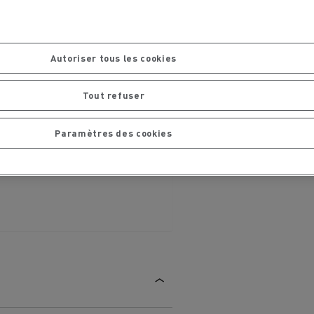
chantier
T 01 RACING EVO Edition spéciale
sine
reconditionnée 01 customized
inissement
Entretien de la voirie
Autoriser tous les cookies
soires - Sécurité
Accessoires -
Tout refuser
Optimisation
Paramètres des cookies
t
Transcal