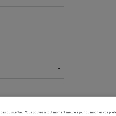
Renault Trucks van : votre allié au
quotidien
Optimiser la livraison
 HIGH SELECTION La
Tracteur T 480 B100
Offre Renault Trucks 360° 100% électrique
référence confort,
Occasion
garantie 12 mois
handises
Transport citernier
Prix d'un camion électrique
Quel est l'impact des batteries pour
l'environnement
ifique
Une collecte efficace des déchets
tériaux
ces du site Web. Vous pouvez à tout moment mettre à jour ou modifier vos préf