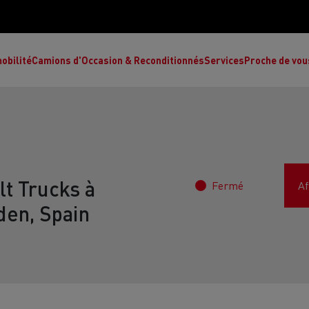
obilité
Camions d'Occasion & Reconditionnés
Services
Proche de vou
t Trucks à
Fermé
Af
Comment choisir son camion à énergie
Nos concessions
alternative ?
den, Spain
Réduction des émissions de CO2
de
L’occasion garantie
Nos experts
ult Trucks E-Tech T
Renault Trucks E-Tech C
Ren
par le constructeur
achètent votre
es
camion d’occasion
L'économie circulaire
ault Trucks Master Red Edition
Renault Trucks E-Tec