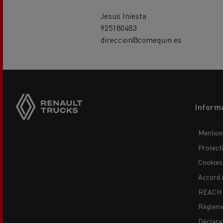
Jesus Iniesta
925180483
direccion@comequin.es
Side
sticky
buttons
Footer
USED TRUCKS BY RENAULT
CA
Informa
TRUCKS
menu
Mention
Protect
Cookies
Accord 
REACH
Règleme
Déclarat