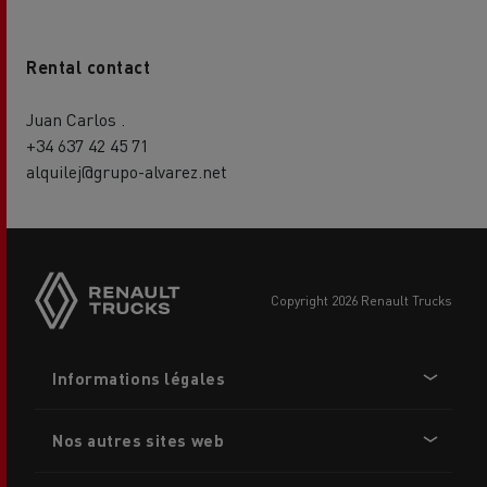
Rental contact
Juan Carlos .
+34 637 42 45 71
alquilej@grupo-alvarez.net
Side
sticky
buttons
copyright 2026 Renault Trucks
Footer
Informations légales
menu
Nos autres sites web