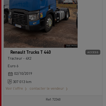
Renault Trucks T 440
ACCESS
Tracteur - 4X2
Euro 6
02/10/2019
307 013 km
Voir l'offre
contacter le vendeur
Ref: 72340