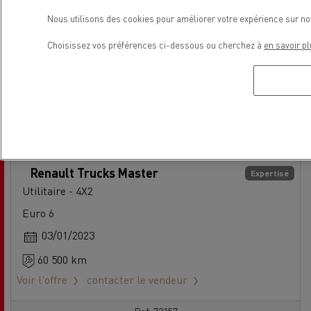
Nous utilisons des cookies pour améliorer votre expérience sur no
Choisissez vos préférences ci-dessous ou cherchez à
en savoir pl
Renault Trucks Master
Expertisé
Utilitaire - 4X2
Euro 6
03/01/2023
60 500 km
Voir l'offre
contacter le vendeur
Ref: 73157