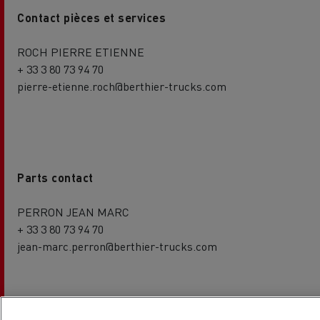
Contact pièces et services
ROCH PIERRE ETIENNE
+ 33 3 80 73 94 70
pierre-etienne.roch@berthier-trucks.com
Parts contact
PERRON JEAN MARC
+ 33 3 80 73 94 70
jean-marc.perron@berthier-trucks.com
Nos véhicules d'occasion