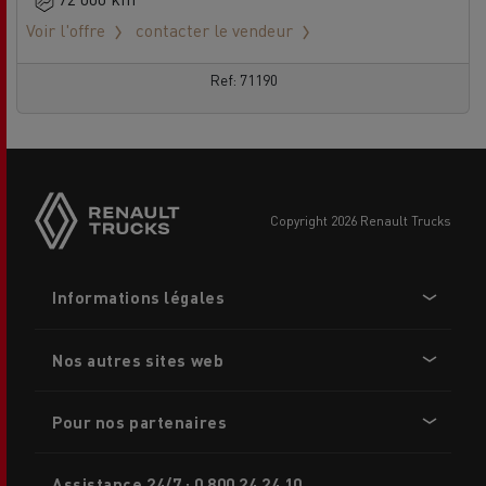
Voir l'offre
contacter le vendeur
Ref: 71190
Side
sticky
buttons
copyright 2026 Renault Trucks
Footer
Informations légales
menu
Nos autres sites web
Pour nos partenaires
Assistance 24/7 : 0 800 24 24 10