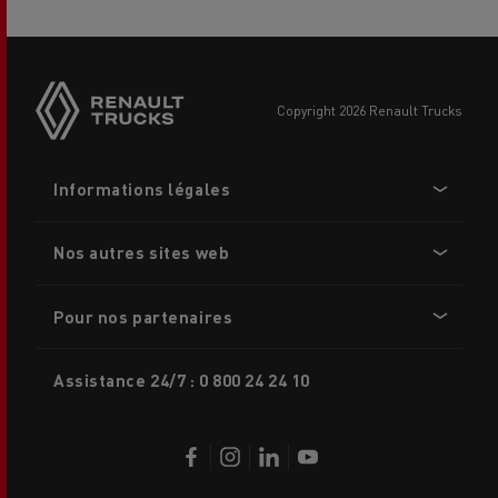
Side
sticky
buttons
copyright 2026 Renault Trucks
Footer
Informations légales
menu
Nos autres sites web
Pour nos partenaires
Assistance 24/7 : 0 800 24 24 10