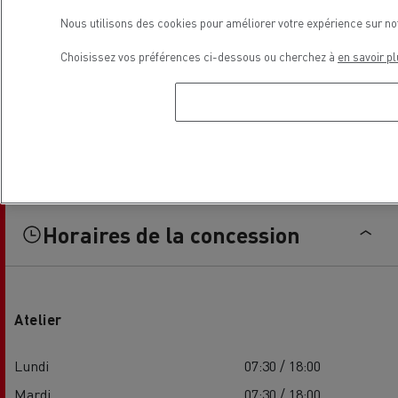
Nous utilisons des cookies pour améliorer votre expérience sur no
Choisissez vos préférences ci-dessous ou cherchez à
en savoir pl
Horaires de la concession
Atelier
Lundi
07:30 / 18:00
Mardi
07:30 / 18:00