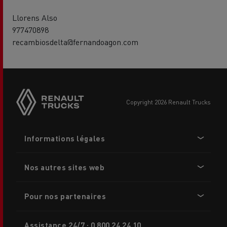
Llorens Also
977470898
recambiosdelta@fernandoagon.com
Side
sticky
buttons
copyright 2026 Renault Trucks
Footer
Informations légales
menu
Nos autres sites web
Pour nos partenaires
Assistance 24/7 : 0 800 24 24 10