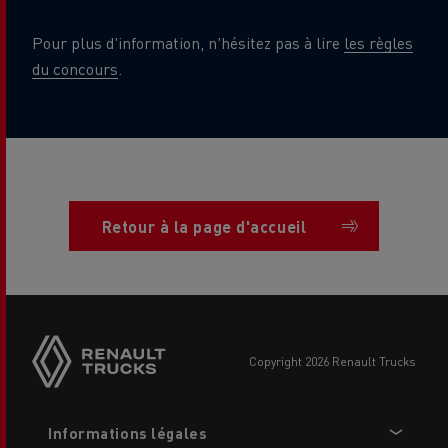
Pour plus d'information, n'hésitez pas à lire
les règles
du concours
.
Retour à la page d'accueil
Side
sticky
buttons
copyright 2026 Renault Trucks
Footer
Informations légales
menu