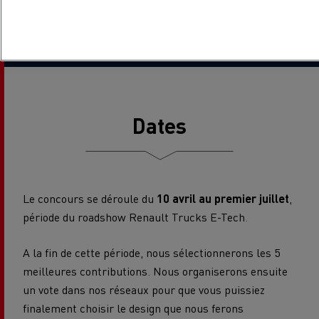
concours,
cliquez ici
.
Dates
Le concours se déroule du
10 avril au premier juillet
,
période du roadshow Renault Trucks E-Tech.
A la fin de cette période, nous sélectionnerons les 5
meilleures contributions. Nous organiserons ensuite
un vote dans nos réseaux pour que vous puissiez
finalement choisir le design que nous ferons