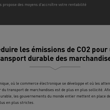
 propose des moyens d'accroître votre rentabilité
cteur T DE13 Diesel Efficiency
T X ROAD l’approche 
Infrastructures de charge
econditionné Consommation
reconditionnée u
-10%
Benne à ordures
Travaux d'assa
ménagères
s - Confort
Accessoires - Design
Acces
tage concurrentiel de nos
ons électriques
duire les émissions de CO2 pour
ransport durable des marchandis
teur occasion T P-ROAD SEMI-
NEUF
que, où le commerce électronique se développe et où les attent
r du transport de marchandises est de plus en plus sollicité. Afi
es meilleures pratiques
Groupe Delanchy
Jacky Perreno
durable, les gouvernements du monde entier mettent en place 
us en plus strictes.