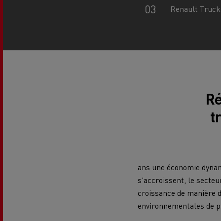
Renault Trucks
Le Camion Reconditionné en usine
Tra
pour une pleine exploitation
R
Secours et incendie
Garanties constructeur Renault Trucks
Accessoire
Comment relever les contraintes
Avan
d'accès en ville ?
cami
Découvrez nos accessoires
Ré
t
Garantie et assistance
200 Camions Porteurs Occasion
Por
ans une économie dynami
s'accroissent, le secteu
Formation des conducteur routiers : L
The Good City
croissance de manière 
environnementales de pl