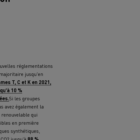
ouvelles réglementations
majoritaire jusqu'en
mes T, C et K en 2021,
squ'à 10 %
ées.
Si les groupes
us avez également la
e renouvelable qui
nibles en première
iques synthétiques,
 CO2 jusqu'à
88 %
.