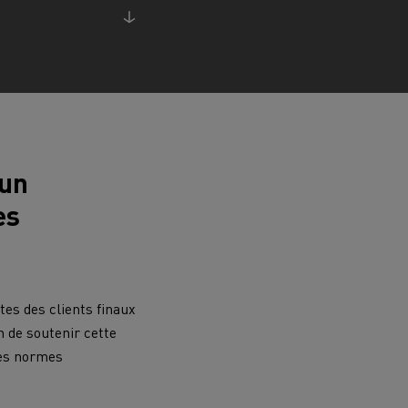
chantier
T 01 RACING EVO Edition spéciale
sine
reconditionnée 01 customized
inissement
Entretien de la voirie
soires - Sécurité
Accessoires -
Optimisation
 un
es
es des clients finaux
n de soutenir cette
t
Transcal
des normes