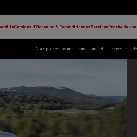
obilité
Camions d'Occasion & Reconditionnés
Services
Proche de vou
Nous proposons une gamme complète d'accessoires de q
Comment choisir son camion à énergie
Nos concessions
alternative ?
Réduction des émissions de CO2
de
L’occasion garantie
Nos experts
ult Trucks E-Tech T
Renault Trucks E-Tech C
Ren
par le constructeur
achètent votre
es
camion d’occasion
L'économie circulaire
ault Trucks Master Red Edition
Renault Trucks E-Tec