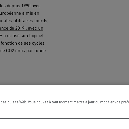
les depuis 1990 avec
 européenne a mis en
ules utilitaires lourds,
ence de 2019), avec un
 a utilisé son logiciel
fonction de ses cycles
s de CO2 émis par tonne
ces du site Web. Vous pouvez à tout moment mettre à jour ou modifier vos préf
MARSEILLE