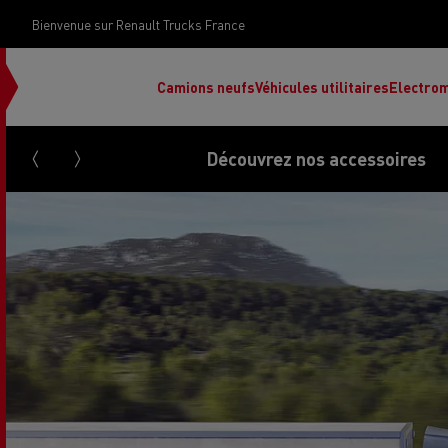
Bienvenue sur Renault Trucks France
Camions neufs
Véhicules utilitaires
Electrom
Découvrez nos accessoires
Renault Trucks Grand Lyon
Renault Trucks Provence
Camion occasion N°1
Le financement 
Rena
Used trucks by
votre camion
Renault Trucks
d’occasion par d
Renault Trucks Grand Paris
Pros
Renault Trucks Master Red
Ren
Découvrez notre gamme électrique
Nos offres
EDITION Exclusive