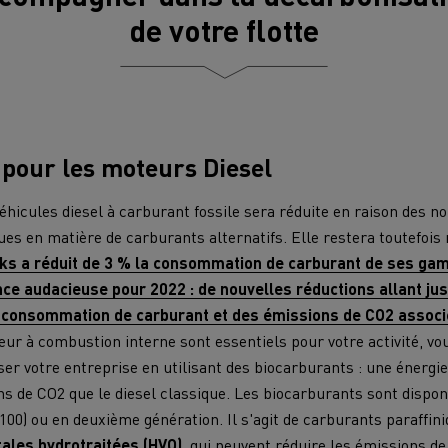
de votre flotte
pour les moteurs Diesel
éhicules diesel à carburant fossile sera réduite en raison des n
es en matière de carburants alternatifs. Elle restera toutefois 
ks a réduit de 3 % la consommation de carburant de ses gam
once audacieuse pour 2022 : de nouvelles réductions allant ju
 consommation de carburant et des émissions de CO2 associ
r à combustion interne sont essentiels pour votre activité, vo
ser votre entreprise en utilisant des biocarburants : une énergi
s de CO2 que le diesel classique. Les biocarburants sont dispo
00) ou en deuxième génération. Il s'agit de carburants paraffin
ales hydrotraitées (HVO)
, qui peuvent réduire les émissions de