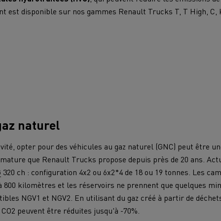
nt est disponible sur nos gammes Renault Trucks T, T High, C, 
gaz naturel
ivité, opter pour des véhicules au gaz naturel (GNC) peut être une
e mature que Renault Trucks propose depuis près de 20 ans. Actu
G
320 ch : configuration 4x2 ou 6x2*4 de 18 ou 19 tonnes. Les c
à 800 kilomètres et les réservoirs ne prennent que quelques mi
bles NGV1 et NGV2. En utilisant du gaz créé à partir de déche
e CO2 peuvent être réduites jusqu'à -70%.