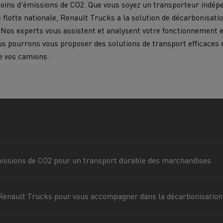
oins d'émissions de CO2. Que vous soyez un transporteur indép
 flotte nationale, Renault Trucks a la solution de décarbonisati
. Nos experts vous assistent et analysent votre fonctionnement 
VUL pour les zones difficiles
enault Trucks D
Renault Trucks D Wide
Choisir son orientation chez
s pourrons vous proposer des solutions de transport efficaces e
Renault Trucks
de vos camions.
Choisir un VUL
ps
7 points clés pour passer au camion
T SELECTION Le
T ACCESS, le meilleur
T
électrique
acteur d’occasion
Qualité/prix, garantie 6
Véhicules utilitaires électriques
arantie 12 mois
mois
Transport de voitures
Transport marc
Guide complet d'entretien des camions
Brochures
électriques
Financer un véhicule électrique
Transport minier
Transport Frigor
missions de CO2 pour un transport durable des marchandises
ons
Prime CEE
Renault Trucks pour vous accompagner dans la décarbonisation d
Terrassement
Transport de ma
Fiabilité d'un camion électrique