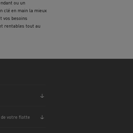
endant ou un
on clé en main la mieux
Renault Trucks van : votre allié au
et vos besoins
quotidien
t rentables tout au
Optimiser la livraison
 HIGH SELECTION La
Tracteur T 480 B100
Offre Renault Trucks 360° 100% électrique
référence confort,
Occasion
garantie 12 mois
handises
Transport citernier
Prix d'un camion électrique
Quel est l'impact des batteries pour
l'environnement
ifique
Une collecte efficace des déchets
e votre flotte
tériaux