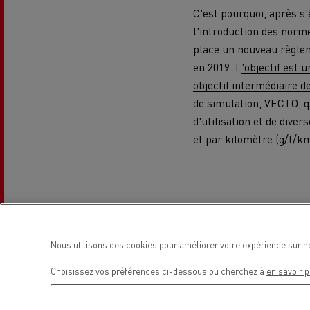
C'est pourquoi, après s
l'introduction des norme
place un nouveau règleme
en 2019. L
'objectif est 
objectif intermédiaire d
de simulation, VECTO, q
L'occasion reconditionnée à saisir
d'utilisation et de div
et par kilomètre (g/t/km
Nous utilisons des cookies pour améliorer votre expérience sur n
Choisissez vos préférences ci-dessous ou cherchez à
en savoir p
NOS CENTRES CAMION OCCASION