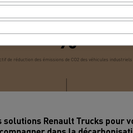
30
%
ectif de réduction des émissions de CO2 des véhicules industriels d
MION POIDS LOURD OCCASION
 solutions Renault Trucks pour v
compagner dans la décarbonisat