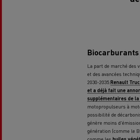
Biocarburants 
La part de marché des v
et des avancées techniqu
2030-2035.
Renault Truc
et a déjà fait une ann
supplémentaires de la
motopropulseurs à moteu
possibilité de décarboni
génère moins d'émission
génération (comme le B1
comme les
huiles végét