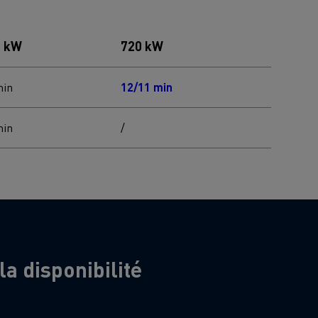
0 kW
720 kW
min
12/11 min
min
/
a disponibilité