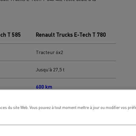
ech T 585
Renault Trucks E-Tech T 780
Tracteur 6x2
Jusqu'à 27,5 t
600 km
Jusqu'à 720 kW
ces du site Web. Vous pouvez à tout moment mettre à jour ou modifier vos préf
Jusqu'à 12 min
MARSEILLE