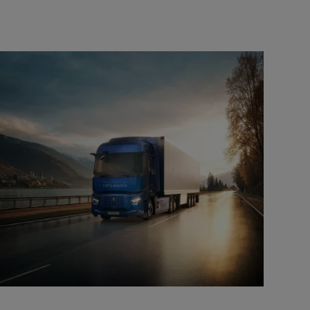
Renault Trucks van : votre allié au
quotidien
Optimiser la livraison
 HIGH SELECTION La
Tracteur T 480 B100
Offre Renault Trucks 360° 100% électrique
référence confort,
Occasion
garantie 12 mois
handises
Transport citernier
Prix d'un camion électrique
Quel est l'impact des batteries pour
l'environnement
ifique
Une collecte efficace des déchets
tériaux