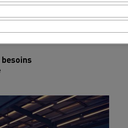
m
8 ans / 1 million de km
 besoins
e