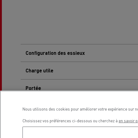
L'occasion reconditionnée à saisir
Configuration des essieux
Charge utile
Portée
Capacité de charge
Nous utilisons des cookies pour améliorer votre expérience sur n
Choisissez vos préférences ci-dessous ou cherchez à
en savoir p
Recharge à 100 km
NOS CENTRES CAMION OCCASION