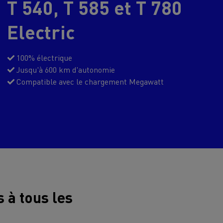
T 540, T 585 et T 780
> Découvrir nos offres
Louez
Electric
100% électrique
Jusqu'à 600 km d'autonomie
Compatible avec le chargement Megawatt
lt Trucks
Carrières chez Renault Trucks
France (siège)
Renault Trucks K
Renault Trucks C
VUL adapté aux entreprises du secteur
 à tous les
alimentaire
VUL un outil de travail bien conçu