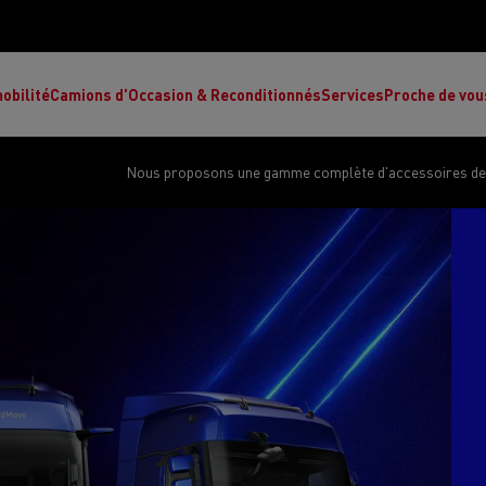
obilité
Camions d'Occasion & Reconditionnés
Services
Proche de vou
Nous proposons une gamme complète d'accessoires de q
Comment choisir son camion à énergie
Nos concessions
alternative ?
Réduction des émissions de CO2
de
L’occasion garantie
Nos experts
ult Trucks E-Tech T
Renault Trucks E-Tech C
Ren
par le constructeur
achètent votre
es
camion d’occasion
L'économie circulaire
ault Trucks Master Red Edition
Renault Trucks E-Tec