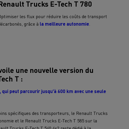
Renault Trucks E-Tech T 780
chantier
T 01 RACING EVO Edition spéciale
sine
reconditionnée 01 customized
Optimiser les flux pour réduire les coûts de transport
inissement
Entretien de la voirie
décarbonés, grâce à
la meilleure autonomie
.
soires - Sécurité
Accessoires -
Optimisation
oile une nouvelle version du
ech T :
 qui peut parcourir jusqu'à 600 km avec une seule
t
Transcal
ins spécifiques des transporteurs, le Renault Trucks
tonomie et le Renault Trucks E-Tech T 585 sur la
nault Trucks E-Tech T 540 4x2 reste dédié à la