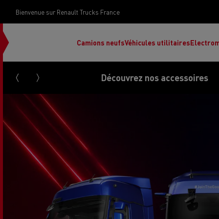
Bienvenue sur Renault Trucks France
Camions neufs
Véhicules utilitaires
Electrom
Découvrez nos accessoires
Renault Trucks Grand Lyon
Renault Trucks Provence
Camion occasion N°1
Le financement 
Rena
Used trucks by
votre camion
Renault Trucks
d’occasion par d
Renault Trucks Grand Paris
Pros
Renault Trucks Master Red
Ren
Découvrez notre gamme électrique
Nos offres
EDITION Exclusive