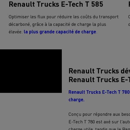
Renault Trucks E-Tech T 585
cteur T DE13 Diesel Efficiency
T X ROAD l’approche 
Infrastructures de charge
econditionné Consommation
reconditionnée u
Optimiser les flux pour réduire les coûts du transport
-10%
Benne à ordures
Travaux d'assa
décarboné, grâce à la capacité de charge la plus
ménagères
élevée.
la plus grande capacité de charge
.
s - Confort
Accessoires - Design
Acces
tage concurrentiel de nos
ons électriques
Renault Trucks dév
Renault Trucks E-T
teur occasion T P-ROAD SEMI-
Renault Trucks E-Tech T 780,
NEUF
charge.
es meilleures pratiques
Groupe Delanchy
Jacky Perreno
Conçu pour répondre aux beso
E-Tech T 780 est axé sur l'au
charge utile, tandis que le Re