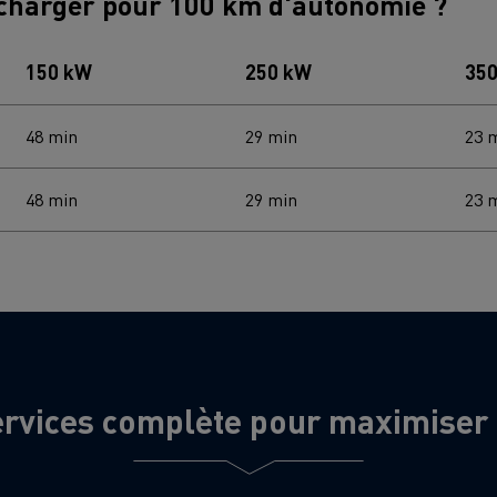
echarger pour 100 km d'autonomie ?
150 kW
250 kW
35
48 min
29 min
23 
48 min
29 min
23 
ervices complète pour maximiser l