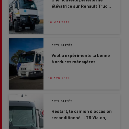
élévatrice sur Renault Trucks
K 8x8 chez RTE
10 MAI 2024
ACTUALITÉS
Veolia expérimente la benne
à ordures ménagères
électrique Renault Trucks «
Birdy Kids » sur plusieurs
10 APR 2024
communes de la région
parisienne
ACTUALITÉS
Restart, le camion d'occasion
reconditionné : LTR Vialon,
notre client témoigne