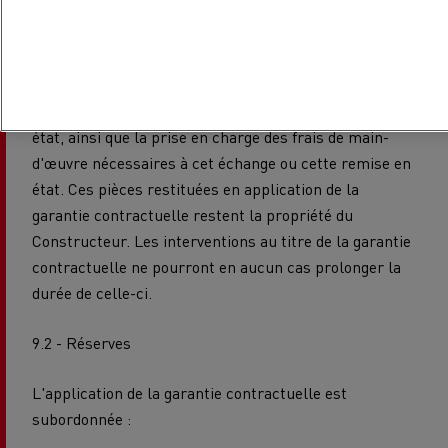
la date de première mise en circulation mentionnée
sur le certificat d'immatriculation du Véhicule. La
garantie contractuelle couvre les pièces reconnues
défectueuses par le Constructeur. Elle comporte, à sa
convenance, l'échange de ces pièces ou leur remise en
état, ainsi que la prise en charge des frais de main-
d'œuvre nécessaires à cet échange ou cette remise en
état. Ces pièces restituées en application de la
garantie contractuelle restent la propriété du
Constructeur. Les interventions au titre de la garantie
contractuelle ne pourront en aucun cas prolonger la
durée de celle-ci.
9.2 - Réserves
L'application de la garantie contractuelle est
subordonnée :