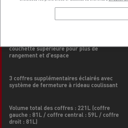
Panneau arrière à la place de la
couchette supérieure pour plus de
rangement et d'espace
3 coffres supplémentaires éclairés avec
système de fermeture à rideau coulissant
Volume total des coffres : 221L (coffre
gauche : 81L / coffre central : 59L / coffre
droit : 81L)