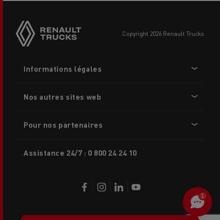
Side
sticky
buttons
copyright 2026 Renault Trucks
Footer
Informations légales
menu
Nos autres sites web
Pour nos partenaires
Assistance 24/7 : 0 800 24 24 10
1