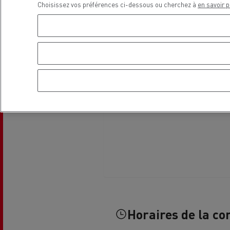
Choisissez vos préférences ci-dessous ou cherchez à
en savoir p
Le Camion Reconditionné en usine
Tra
pour une pleine exploitation
R
Secours et incendie
Garanties constructeur Renault Trucks
Accessoire
Comment relever les contraintes
Avan
d'accès en ville ?
cami
Découvrez nos accessoires
Garantie et assistance
200 Camions Porteurs Occasion
Por
Formation des conducteur routiers : L
The Good City
Horaires de la co