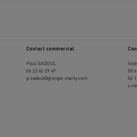
Contact commercial
Con
Nos clients témoignent
Paul SADOUL
Sol
06 23 42 29 47
05 6
p.sadoul@groupe-marty.com
06 1
s.r
LYON
PARIS