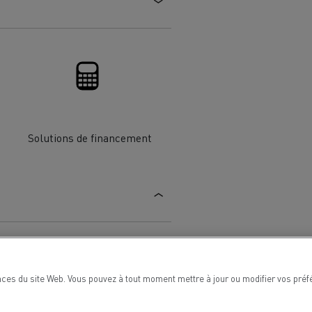
Renault Trucks van : votre allié au
quotidien
Optimiser la livraison
 HIGH SELECTION La
Tracteur T 480 B100
Offre Renault Trucks 360° 100% électrique
référence confort,
Occasion
Solutions de financement
garantie 12 mois
handises
Transport citernier
Prix d'un camion électrique
Quel est l'impact des batteries pour
l'environnement
ifique
Une collecte efficace des déchets
ces du site Web. Vous pouvez à tout moment mettre à jour ou modifier vos préfé
tériaux