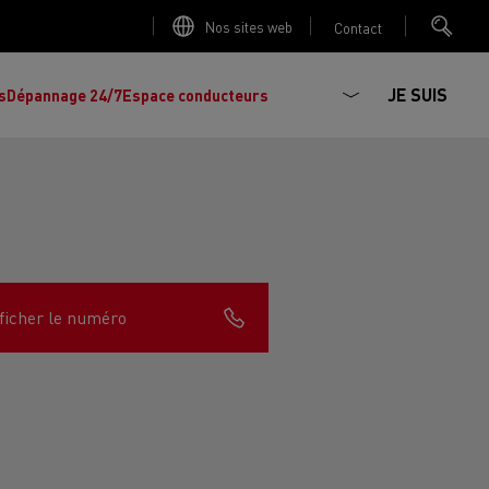
Nos sites web
Contact
JE SUIS
s
Dépannage 24/7
Espace conducteurs
La production d'électricité est-elle
Découvrez les offres de
camions et
importante ?
ficher le numéro
d'utilitaires d'occasion
, l'occasion par
Renault Trucks !
Réduire la consommation de vos camions
L'un des plus
larges choix
de modèles de
ault Trucks E-Tech D
Renault Trucks E-Tech D
tracteurs, porteurs et utilitaires d'occasion
Quelles énergies pour alimenter un camion
Wide
en Europe.
?
h Master