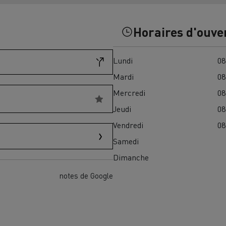
Financez
Assurez
Horaires d'ouve
Lundi
08
ult Trucks E-Tech D
Wide LEC
Mardi
08
Mercredi
08
Jeudi
08
nault Trucks Trafic Ultimate
Vendredi
08
Espace candidature
Pourquoi choisir Renau
Samedi
France ?
Dimanche
enault Trucks T
Renault Trucks T High
 la mobilité électrique
notes de Google
sereinement
VUL pour la construction
Camion Reconditionné en usine
pour une pleine exploitation
VUL pour la livraison