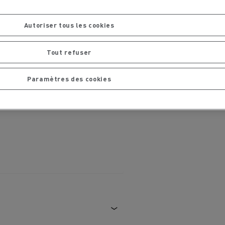
chantier
T 01 RACING EVO Edition spéciale
sine
reconditionnée 01 customized
Autoriser tous les cookies
inissement
Entretien de la voirie
Tout refuser
soires - Sécurité
Accessoires -
Optimisation
Paramètres des cookies
t
Transcal