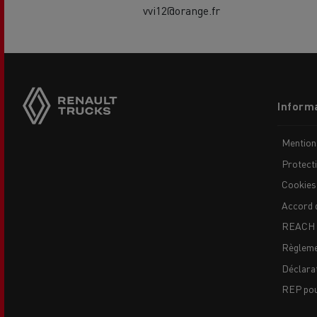
vvi12@orange.fr
Side
sticky
buttons
Footer
Informa
menu
USED TRUCKS BY RENAULT
CA
Mention
TRUCKS
Protect
Cookies
Accord 
REACH
Règleme
Déclarat
REP pour