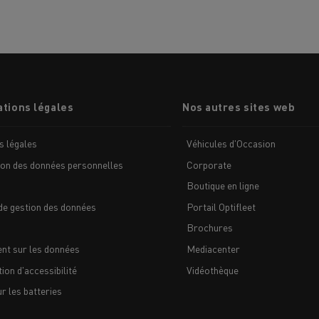
tions légales
Nos autres sites web
MION POIDS LOURD OCCASION
s légales
Véhicules d'Occasion
ion des données personnelles
Corporate
Boutique en ligne
de gestion des données
Portail Optifleet
Brochures
nt sur les données
Mediacenter
ion d'accessibilité
Vidéothèque
 les batteries