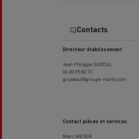
Contacts
Directeur établissement
L'occasion reconditionnée à saisir
Jean Philippe SADOUL
06.20.95.82.72
jp.sadoul@groupe-marty.com
Contact pièces et services
NOS CENTRES CAMION OCCASION
Marc MEYER