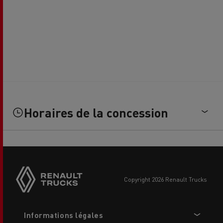
Horaires de la concession
Side
sticky
buttons
copyright 2026 Renault Trucks
Footer
Informations légales
menu