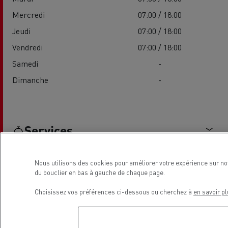
Mercredi
07:00 / 18:00
Jeudi
07:00 / 18:00
Vendredi
07:00 / 18:00
Samedi
-
Dimanche
-
Services
Nous utilisons des cookies pour améliorer votre expérience sur no
du bouclier en bas à gauche de chaque page.
Choisissez vos préférences ci-dessous ou cherchez à
en savoir pl