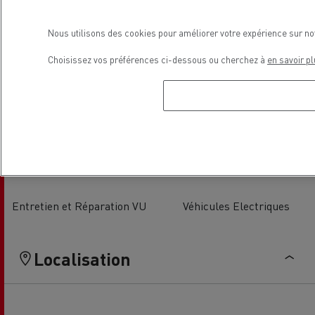
Nous utilisons des cookies pour améliorer votre expérience sur no
Choisissez vos préférences ci-dessous ou cherchez à
en savoir pl
Parebrise
Vente Véhicules Utilitaires
Entretien et Réparation VU
Véhicules Electriques
Localisation