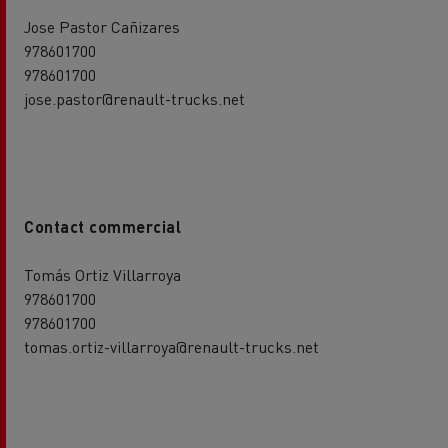
Jose Pastor Cañizares
978601700
978601700
jose.pastor@renault-trucks.net
Contact commercial
Tomás Ortiz Villarroya
978601700
978601700
tomas.ortiz-villarroya@renault-trucks.net