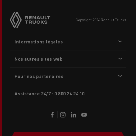
Side
sticky
buttons
copyright 2026 Renault Trucks
Footer
Informations légales
menu
Nos autres sites web
Pour nos partenaires
Assistance 24/7 : 0 800 24 24 10