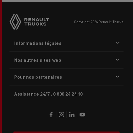
Side
sticky
buttons
copyright 2026 Renault Trucks
Footer
Informations légales
menu
Nos autres sites web
Pour nos partenaires
Assistance 24/7 : 0 800 24 24 10