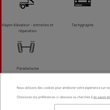
Hayon élévateur - entretien et
Tachygraphe
réparation
Parallelisme
Localisation
Nous utilisons des cookies pour améliorer votre expérience sur no
Choisissez vos préférences ci-dessous ou cherchez à
en savoir pl