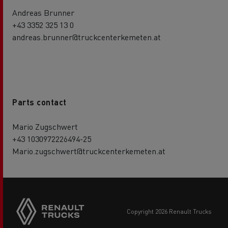
Andreas Brunner
+43 3352 325 13 0
andreas.brunner@truckcenterkemeten.at
Parts contact
Mario Zugschwert
+43 1030972226494-25
Mario.zugschwert@truckcenterkemeten.at
Side
sticky
buttons
copyright 2026 Renault Trucks