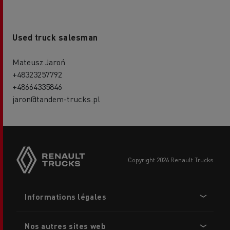
Used truck salesman
Mateusz Jaroń
+48323257792
+48664335846
jaron@tandem-trucks.pl
Side
sticky
buttons
copyright 2026 Renault Trucks
Footer
Informations légales
menu
Nos autres sites web