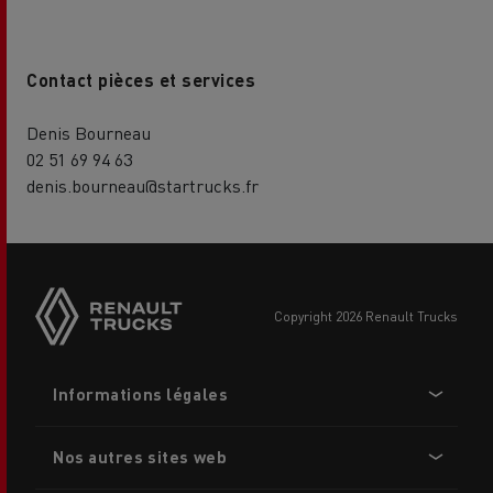
Contact pièces et services
Denis Bourneau
02 51 69 94 63
denis.bourneau@startrucks.fr
Side
sticky
buttons
copyright 2026 Renault Trucks
Footer
Informations légales
menu
Nos autres sites web