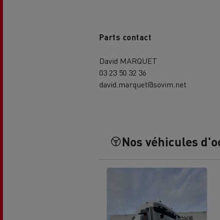
Parts contact
David MARQUET
03 23 50 32 36
david.marquet@sovim.net
USED TRUCKS BY RENAULT
CA
TRUCKS
Nos véhicules d'o