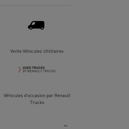
Renault Trucks van : votre allié au
quotidien
Optimiser la livraison
 HIGH SELECTION La
Tracteur T 480 B100
Offre Renault Trucks 360° 100% électrique
Vente Véhicules Utilitaires
référence confort,
Occasion
garantie 12 mois
handises
Transport citernier
Prix d'un camion électrique
Quel est l'impact des batteries pour
l'environnement
ifique
Véhicules d'occasion par Renault
Trucks
Une collecte efficace des déchets
tériaux