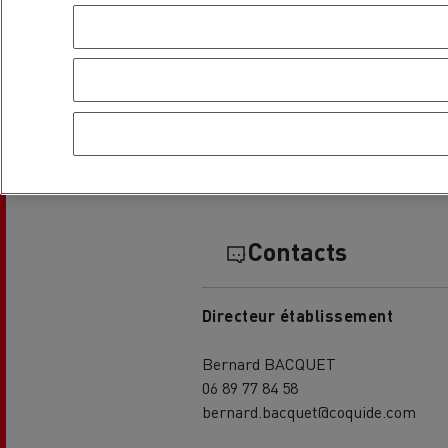
Horaires de la co
L'occasion reconditionnée à saisir
Contacts
Directeur établissement
Bernard BACQUET
06 89 77 84 58
NOS CENTRES CAMION OCCASION
bernard.bacquet@coquide.com