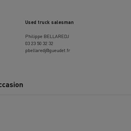
Used truck salesman
Philippe BELLAREDJ
03 23 50 32 32
pbellaredj@gueudet.fr
MION POIDS LOURD OCCASION
ccasion