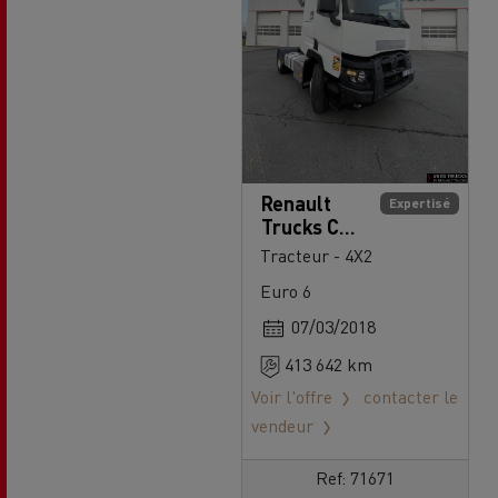
Renault
Expertisé
Trucks C
480
Tracteur - 4X2
Euro 6
07/03/2018
413 642 km
Voir l'offre
contacter le
vendeur
Ref: 71671