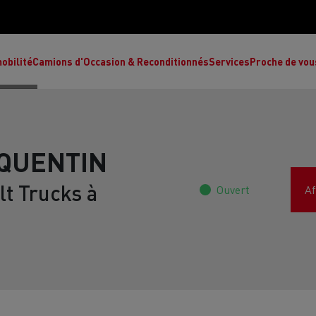
obilité
Camions d'Occasion & Reconditionnés
Services
Proche de vou
-QUENTIN
t Trucks à
Ouvert
Af
Comment choisir son camion à énergie
Nos concessions
alternative ?
Réduction des émissions de CO2
de
L’occasion garantie
Nos experts
ult Trucks E-Tech T
Renault Trucks E-Tech C
Ren
par le constructeur
achètent votre
es
camion d’occasion
L'économie circulaire
ault Trucks Master Red Edition
Renault Trucks E-Tec