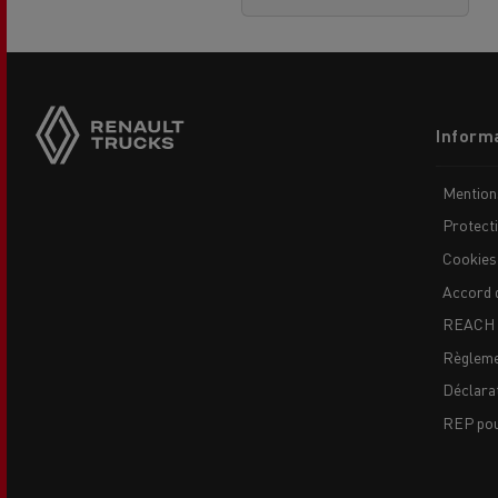
Side
sticky
buttons
Footer
Informa
menu
Mention
Protect
Cookies
Accord 
REACH
Règleme
Déclarat
REP pour