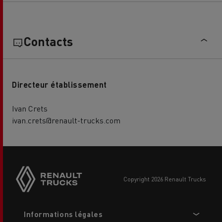
Contacts
Directeur établissement
Ivan Crets
ivan.crets@renault-trucks.com
Side
sticky
buttons
copyright 2026 Renault Trucks
Footer
Informations légales
menu