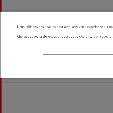
Tachygraphe
Entretien et Réparation VU
Nous utilisons des cookies pour améliorer votre expérience sur no
Choisissez vos préférences ci-dessous ou cherchez à
en savoir pl
Vente Véhicules Utilitaires
Véhicules Electriques
Localisation