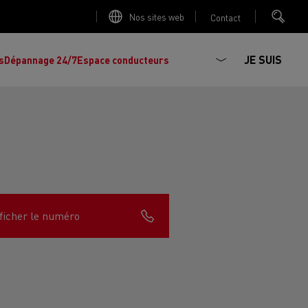
Nos sites web
Contact
JE SUIS
s
Dépannage 24/7
Espace conducteurs
La production d'électricité est-elle
Découvrez les offres de
camions et
importante ?
d'utilitaires d'occasion
, l'occasion par
ficher le numéro
Renault Trucks !
Réduire la consommation de vos camions
L'un des plus
larges choix
de modèles de
ault Trucks E-Tech D
Renault Trucks E-Tech D
tracteurs, porteurs et utilitaires d'occasion
Quelles énergies pour alimenter un camion
Wide
en Europe.
?
h Master