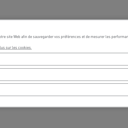
cteur T DE13 Diesel Efficiency
T X ROAD l’approche 
Infrastructures de charge
econditionné Consommation
reconditionnée u
-10%
Benne à ordures
Travaux d'assa
ménagères
s - Confort
Accessoires - Design
Acces
tage concurrentiel de nos
otre site Web afin de sauvegarder vos préférences et de mesurer les performan
ons électriques
lus sur les cookies.
teur occasion T P-ROAD SEMI-
NEUF
es meilleures pratiques
Groupe Delanchy
Jacky Perreno