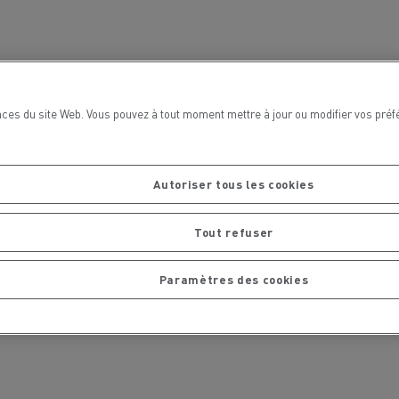
chantier
T 01 RACING EVO Edition spéciale
sine
reconditionnée 01 customized
inissement
Entretien de la voirie
soires - Sécurité
Accessoires -
ces du site Web. Vous pouvez à tout moment mettre à jour ou modifier vos préf
Optimisation
Autoriser tous les cookies
Tout refuser
Paramètres des cookies
t
Transcal