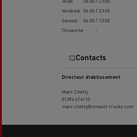
Jeudi
06:00 / 23:00
Vendredi
06:00 / 23:00
Samedi
06:00 / 13:00
Dimanche
-
Contacts
USED TRUCKS BY RENAULT
CA
TRUCKS
Directeur établissement
Marc Chetty
01394 614110
marc.chetty@renault-trucks.com
Side
sticky