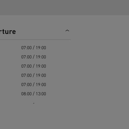
> Découvrir nos offres
Louez
rture
07:00 / 19:00
07:00 / 19:00
07:00 / 19:00
07:00 / 19:00
lt Trucks
Carrières chez Renault Trucks
France (siège)
07:00 / 19:00
08:00 / 13:00
Renault Trucks K
Renault Trucks C
-
VUL adapté aux entreprises du secteur
alimentaire
VUL un outil de travail bien conçu