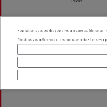
Trucks
Le Camion Reconditionné en usine
Tra
pour une pleine exploitation
R
Secours et incendie
Localisation
Garanties constructeur Renault Trucks
Accessoire
Comment relever les contraintes
Avan
Nous utilisons des cookies pour améliorer votre expérience sur n
d'accès en ville ?
cami
Choisissez vos préférences ci-dessous ou cherchez à
en savoir p
Découvrez nos accessoires
Garantie et assistance
200 Camions Porteurs Occasion
Por
Formation des conducteur routiers : L
The Good City