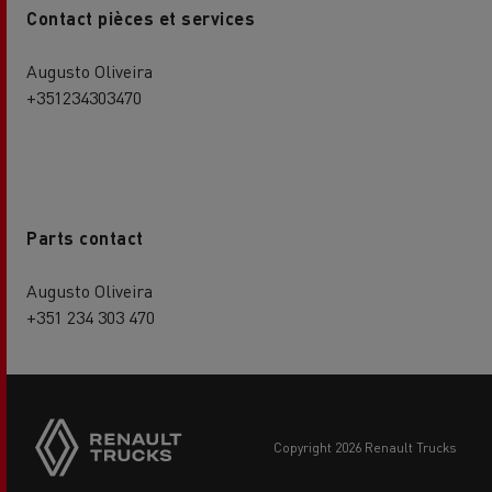
Contact pièces et services
Augusto Oliveira
+351234303470
Parts contact
Augusto Oliveira
+351 234 303 470
Side
sticky
buttons
copyright 2026 Renault Trucks