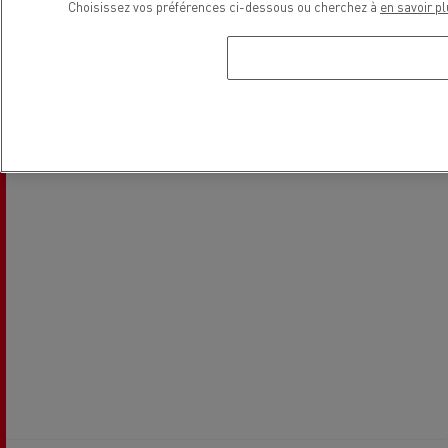
Choisissez vos préférences ci-dessous ou cherchez à
en savoir pl