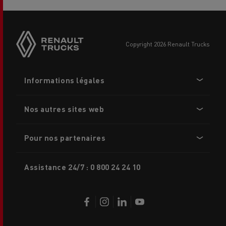
Side
sticky
buttons
copyright 2026 Renault Trucks
Footer
Informations légales
menu
Nos autres sites web
Pour nos partenaires
Assistance 24/7 : 0 800 24 24 10