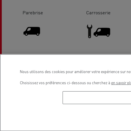
Parebrise
Carrosserie
Vente Véhicules Utilitaires
Entretien et Réparation VU
Nous utilisons des cookies pour améliorer votre expérience sur no
Choisissez vos préférences ci-dessous ou cherchez à
en savoir pl
Solutions de financement
Localisation