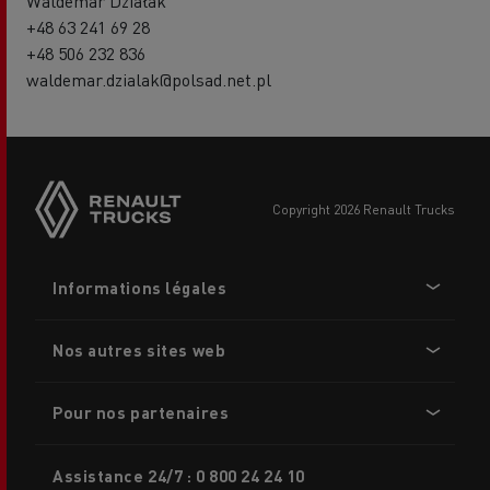
Waldemar Działak
+48 63 241 69 28
+48 506 232 836
waldemar.dzialak@polsad.net.pl
Side
sticky
buttons
copyright 2026 Renault Trucks
Footer
Informations légales
menu
Nos autres sites web
Pour nos partenaires
Assistance 24/7 : 0 800 24 24 10