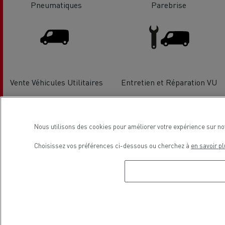
Pneumatiques
Parebrise
Vente Véhicules Utilitaires
Entretien et Réparation VU
Nous utilisons des cookies pour améliorer votre expérience sur no
Choisissez vos préférences ci-dessous ou cherchez à
en savoir pl
Solutions de financement
Véhicules Electriques
Localisation