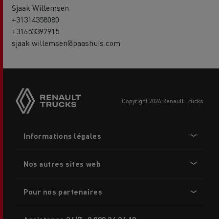
Sjaak Willemsen
+31314358080
+31653397915
sjaak.willemsen@paashuis.com
Side
sticky
buttons
copyright 2026 Renault Trucks
Footer
Informations légales
menu
Nos autres sites web
Pour nos partenaires