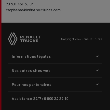
90 531 451 50 34
cagdasbaskin@ozmutlubas.com
Side
sticky
buttons
copyright 2026 Renault Trucks
Footer
Informations légales
menu
Nos autres sites web
Pour nos partenaires
Assistance 24/7 : 0 800 24 24 10