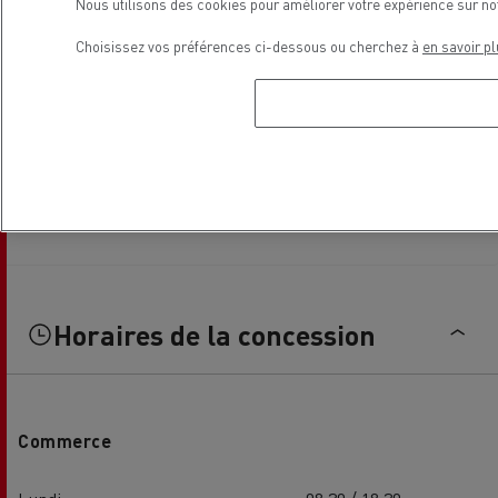
Nous utilisons des cookies pour améliorer votre expérience sur no
Choisissez vos préférences ci-dessous ou cherchez à
en savoir pl
Horaires de la concession
Commerce