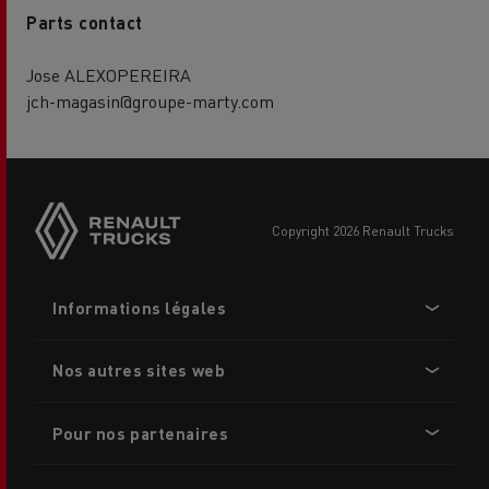
Parts contact
Jose ALEXOPEREIRA
jch-magasin@groupe-marty.com
Side
sticky
buttons
copyright 2026 Renault Trucks
Footer
Informations légales
menu
Nos autres sites web
Pour nos partenaires