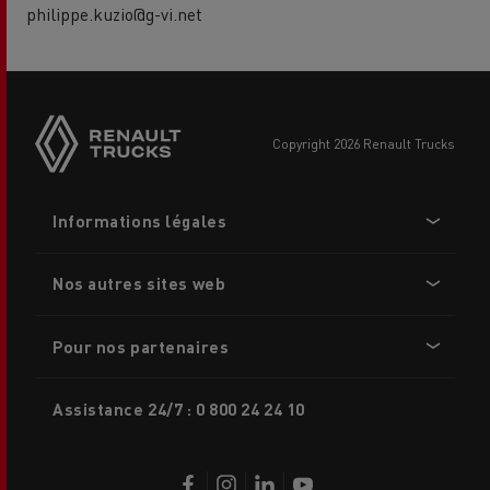
philippe.kuzio@g-vi.net
Side
sticky
buttons
copyright 2026 Renault Trucks
Footer
Informations légales
menu
Nos autres sites web
Pour nos partenaires
Assistance 24/7 : 0 800 24 24 10