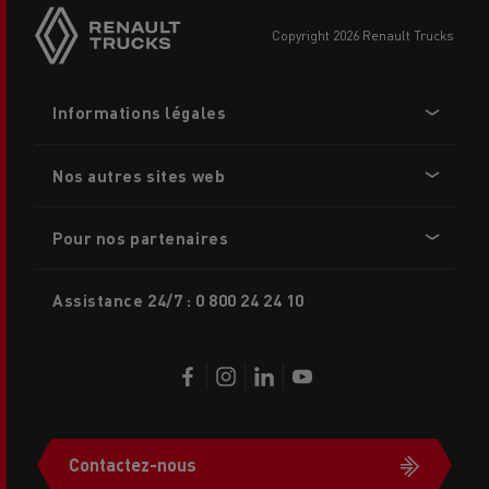
sticky
buttons
copyright 2026 Renault Trucks
Footer
Informations légales
menu
Nos autres sites web
Pour nos partenaires
Assistance 24/7 : 0 800 24 24 10
Contactez-nous