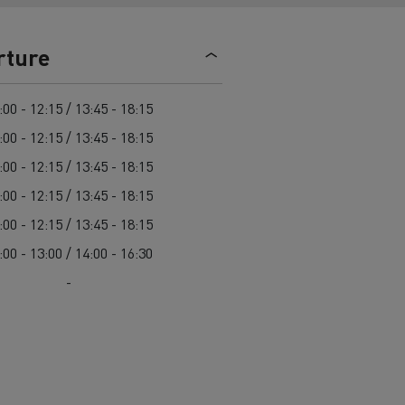
> Découvrir nos offres
Louez
rture
:00 - 12:15 / 13:45 - 18:15
:00 - 12:15 / 13:45 - 18:15
:00 - 12:15 / 13:45 - 18:15
:00 - 12:15 / 13:45 - 18:15
:00 - 12:15 / 13:45 - 18:15
lt Trucks
Carrières chez Renault Trucks
:00 - 13:00 / 14:00 - 16:30
France (siège)
-
Renault Trucks K
Renault Trucks C
VUL adapté aux entreprises du secteur
alimentaire
VUL un outil de travail bien conçu