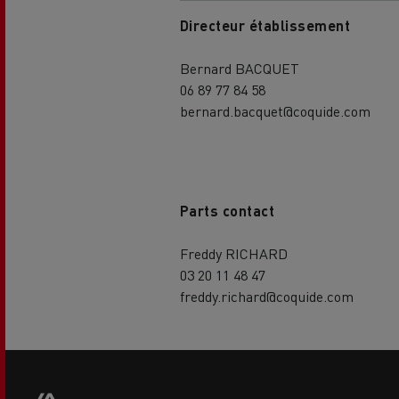
Directeur établissement
Bernard BACQUET
06 89 77 84 58
bernard.bacquet@coquide.com
USED TRUCKS BY RENAULT
CA
TRUCKS
Parts contact
Freddy RICHARD
03 20 11 48 47
freddy.richard@coquide.com
Side
sticky