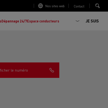
Nos sites web
Contact
JE SUIS
s
Dépannage 24/7
Espace conducteurs
La production d'électricité est-elle
Découvrez les offres de
camions et
importante ?
ficher le numéro
d'utilitaires d'occasion
, l'occasion par
Renault Trucks !
Réduire la consommation de vos camions
L'un des plus
larges choix
de modèles de
ault Trucks E-Tech D
Renault Trucks E-Tech D
tracteurs, porteurs et utilitaires d'occasion
Quelles énergies pour alimenter un camion
Wide
en Europe.
?
h Master