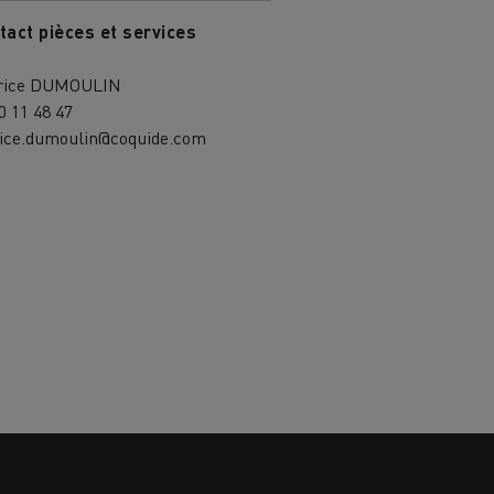
tact pièces et services
rice DUMOULIN
0 11 48 47
rice.dumoulin@coquide.com