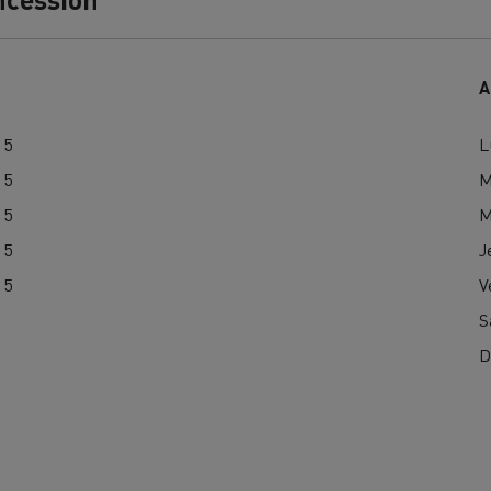
A
15
L
15
M
Nos clients témoignent
15
M
15
J
15
V
S
D
LYON
PARIS