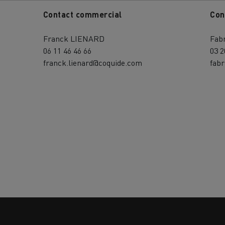
Contact commercial
Con
Franck LIENARD
Fab
06 11 46 46 66
03 2
franck.lienard@coquide.com
fab
MION POIDS LOURD OCCASION