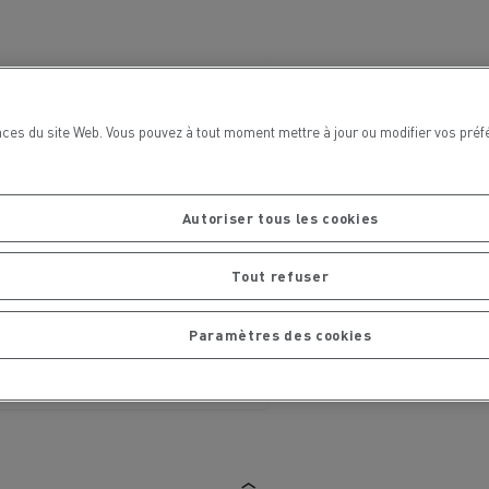
chantier
T 01 RACING EVO Edition spéciale
sine
reconditionnée 01 customized
inissement
Entretien de la voirie
ces du site Web. Vous pouvez à tout moment mettre à jour ou modifier vos préf
soires - Sécurité
Accessoires -
Optimisation
Autoriser tous les cookies
Tout refuser
Paramètres des cookies
t
Transcal