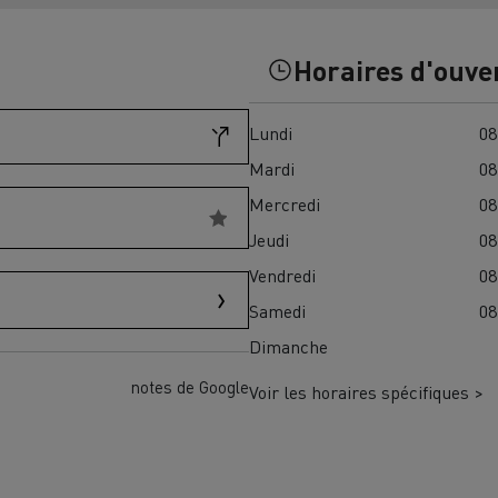
Financez
Assurez
Horaires d'ouve
Lundi
08
ult Trucks E-Tech D
Wide LEC
Mardi
08
Mercredi
08
Jeudi
08
nault Trucks Trafic Ultimate
Vendredi
08
Espace candidature
Pourquoi choisir Renau
Samedi
08
France ?
Dimanche
enault Trucks T
Renault Trucks T High
 la mobilité électrique
notes de Google
Voir les horaires spécifiques >
sereinement
VUL pour la construction
Camion Reconditionné en usine
pour une pleine exploitation
VUL pour la livraison