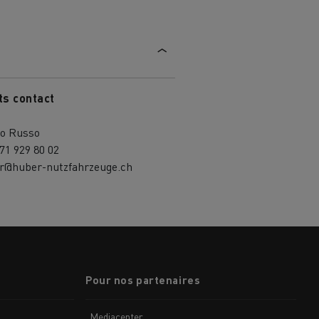
ts contact
io Russo
71 929 80 02
er@huber-nutzfahrzeuge.ch
Pour nos partenaires
Mediacenter