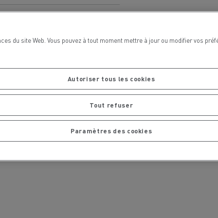
chantier
T 01 RACING EVO Edition spéciale
sine
reconditionnée 01 customized
inissement
Entretien de la voirie
ces du site Web. Vous pouvez à tout moment mettre à jour ou modifier vos préf
soires - Sécurité
Accessoires -
Optimisation
Autoriser tous les cookies
Tout refuser
Paramètres des cookies
t
Transcal