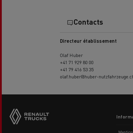
Contacts
Directeur établissement
Olaf Huber
USED TRUCKS BY RENAULT
CA
+41 71 929 80 00
TRUCKS
+41 79 416 53 35
olaf.huber@huber-nutzfahrzeuge.c
Side
sticky
buttons
Footer
Informa
menu
Mention