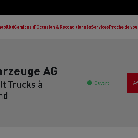
obilité
Camions d'Occasion & Reconditionnés
Services
Proche de vou
hrzeuge AG
t Trucks à
Ouvert
Af
Comment choisir son camion à énergie
Nos concessions
alternative ?
nd
Réduction des émissions de CO2
de
L’occasion garantie
Nos experts
ult Trucks E-Tech T
Renault Trucks E-Tech C
Ren
par le constructeur
achètent votre
es
camion d’occasion
L'économie circulaire
ault Trucks Master Red Edition
Renault Trucks E-Tec