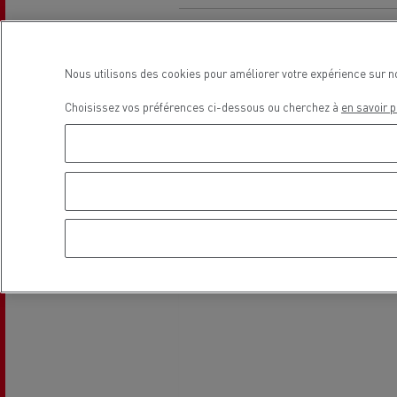
Le Camion Reconditionné en usine
Tra
pour une pleine exploitation
R
Secours et incendie
Nous utilisons des cookies pour améliorer votre expérience sur n
Garanties constructeur Renault Trucks
Choisissez vos préférences ci-dessous ou cherchez à
en savoir p
Accessoire
Comment relever les contraintes
Avan
d'accès en ville ?
cami
Découvrez nos accessoires
Garantie et assistance
200 Camions Porteurs Occasion
Por
Formation des conducteur routiers : L
The Good City