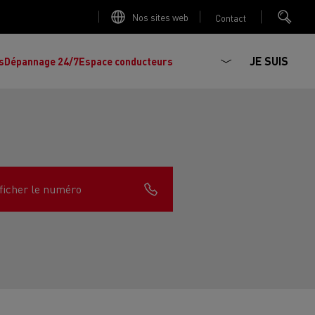
Nos sites web
Contact
JE SUIS
s
Dépannage 24/7
Espace conducteurs
ficher le numéro
La production d'électricité est-elle
Découvrez les offres de
camions et
importante ?
d'utilitaires d'occasion
, l'occasion par
Renault Trucks !
Réduire la consommation de vos camions
L'un des plus
larges choix
de modèles de
ault Trucks E-Tech D
Renault Trucks E-Tech D
tracteurs, porteurs et utilitaires d'occasion
Quelles énergies pour alimenter un camion
Wide
en Europe.
?
h Master