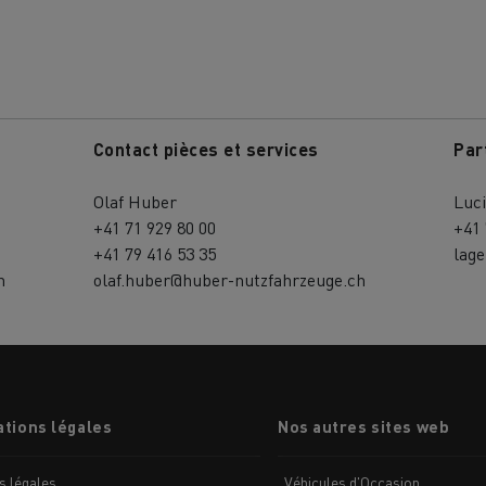
Contact pièces et services
Par
Olaf Huber
Luc
MION POIDS LOURD OCCASION
+41 71 929 80 00
+41 
+41 79 416 53 35
lag
h
olaf.huber@huber-nutzfahrzeuge.ch
tions légales
Nos autres sites web
s légales
Véhicules d'Occasion