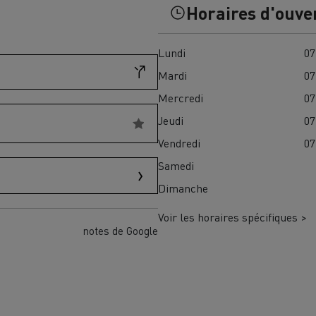
Horaires d'ouve
Financez
Assurez
Lundi
07
Mardi
07
ult Trucks E-Tech D
Mercredi
07
Wide LEC
Jeudi
07
Vendredi
07
Samedi
nault Trucks Trafic Ultimate
Dimanche
Espace candidature
Pourquoi choisir Renau
France ?
Voir les horaires spécifiques >
notes de Google
enault Trucks T
Renault Trucks T High
 la mobilité électrique
sereinement
VUL pour la construction
Camion Reconditionné en usine
pour une pleine exploitation
VUL pour la livraison