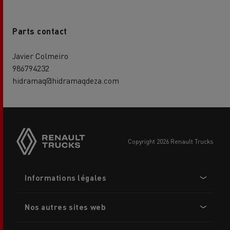
Parts contact
Javier Colmeiro
986794232
hidramaq@hidramaqdeza.com
Side
sticky
buttons
copyright 2026 Renault Trucks
Footer
Informations légales
menu
Nos autres sites web