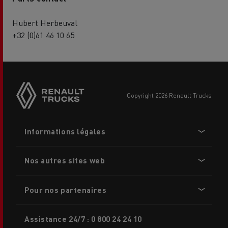
Hubert Herbeuval
+32 (0)61 46 10 65
Side
sticky
buttons
copyright 2026 Renault Trucks
Footer
Informations légales
menu
Nos autres sites web
Pour nos partenaires
Assistance 24/7 : 0 800 24 24 10