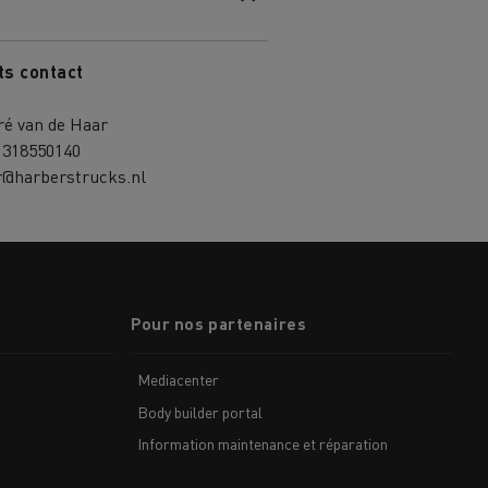
ts contact
ré van de Haar
1318550140
r@harberstrucks.nl
Pour nos partenaires
Mediacenter
Body builder portal
Information maintenance et réparation