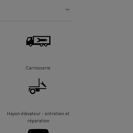
Renault Trucks van : votre allié au
quotidien
Optimiser la livraison
 HIGH SELECTION La
Tracteur T 480 B100
Offre Renault Trucks 360° 100% électrique
référence confort,
Occasion
garantie 12 mois
handises
Transport citernier
Carrosserie
Prix d'un camion électrique
Quel est l'impact des batteries pour
l'environnement
ifique
Une collecte efficace des déchets
Hayon élévateur - entretien et
réparation
tériaux