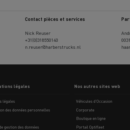
Contact pièces et services
Par
Nick Reuser
And
+31(0)318550140
003
n.reuser@harberstrucks.nl
haa
tions légales
Nos autres sites web
s légales
Véhicules d'Occasion
ion des données personnelles
Corporate
Boutique en ligne
de gestion des données
Portail Optifleet