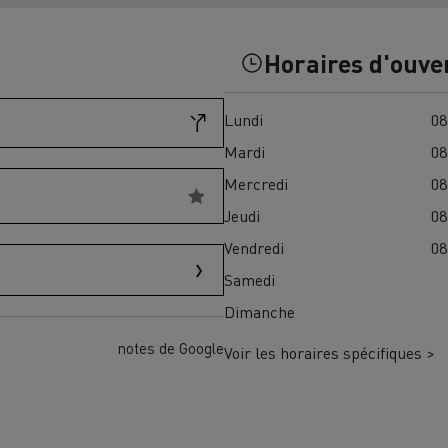
Financez
Assurez
Horaires d'ouve
Lundi
08
ult Trucks E-Tech D
Wide LEC
Mardi
08
Mercredi
08
Jeudi
08
nault Trucks Trafic Ultimate
Vendredi
08
Espace candidature
Pourquoi choisir Renau
Samedi
France ?
Dimanche
enault Trucks T
Renault Trucks T High
 la mobilité électrique
notes de Google
Voir les horaires spécifiques >
sereinement
VUL pour la construction
Camion Reconditionné en usine
pour une pleine exploitation
VUL pour la livraison