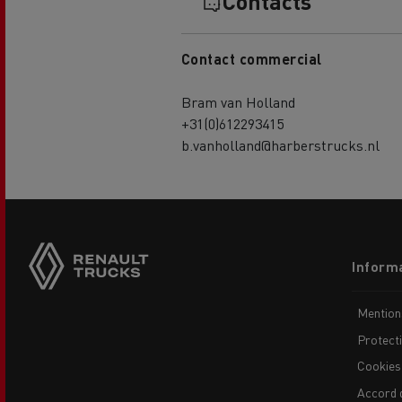
Contacts
Contact commercial
Bram van Holland
+31(0)612293415
b.vanholland@harberstrucks.nl
Side
sticky
buttons
Footer
Informa
menu
Mention
Protect
Cookies
Accord 