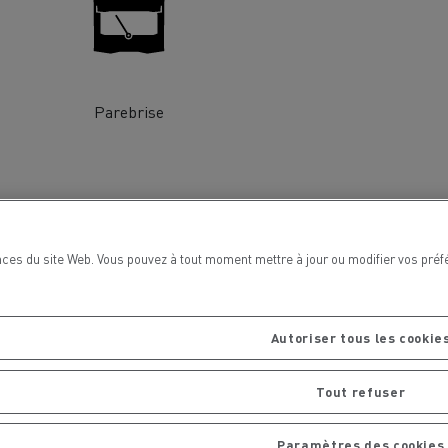
chantier
T 01 RACING EVO Edition spéciale
sine
reconditionnée 01 customized
inissement
Entretien de la voirie
Parebrise
soires - Sécurité
Accessoires -
Optimisation
ces du site Web. Vous pouvez à tout moment mettre à jour ou modifier vos préf
Autoriser tous les cookie
t
Transcal
Tout refuser
Paramètres des cookies