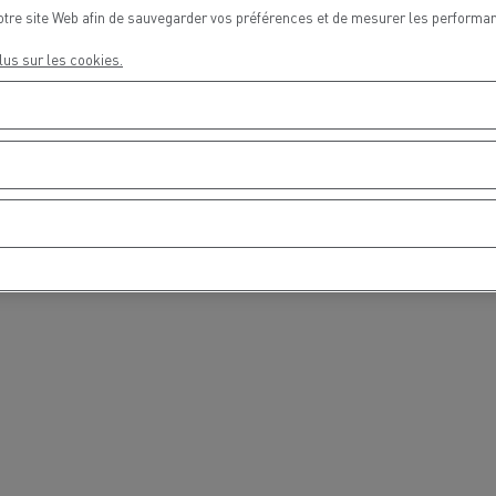
otre site Web afin de sauvegarder vos préférences et de mesurer les performan
lus sur les cookies.
Nos clients témoignent
LYON
PARIS