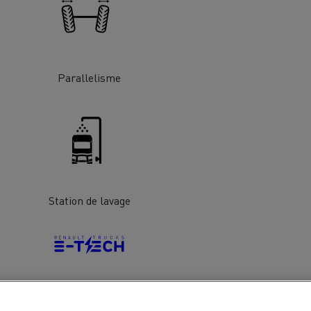
chantier
T 01 RACING EVO Edition spéciale
sine
reconditionnée 01 customized
inissement
Entretien de la voirie
Parallelisme
soires - Sécurité
Accessoires -
Optimisation
Station de lavage
t
Transcal
Véhicules Electriques