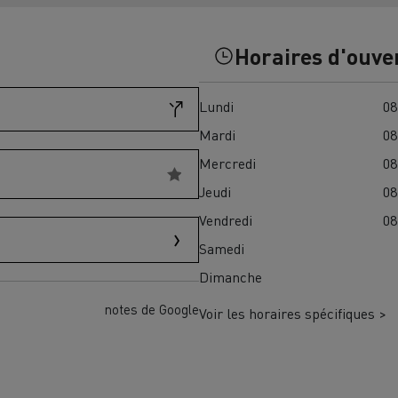
Financez
Assurez
Horaires d'ouve
Lundi
08
ult Trucks E-Tech D
Wide LEC
Mardi
08
Mercredi
08
Jeudi
08
nault Trucks Trafic Ultimate
Vendredi
08
Espace candidature
Pourquoi choisir Renau
Samedi
France ?
Dimanche
enault Trucks T
Renault Trucks T High
 la mobilité électrique
notes de Google
Voir les horaires spécifiques >
sereinement
VUL pour la construction
Camion Reconditionné en usine
pour une pleine exploitation
VUL pour la livraison