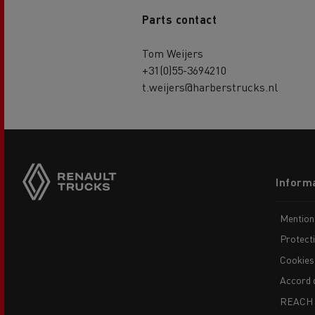
Parts contact
Tom Weijers
+31(0)55-3694210
t.weijers@harberstrucks.nl
Side
sticky
buttons
Footer
Informa
menu
Mention
Protect
Cookies
Accord 
REACH