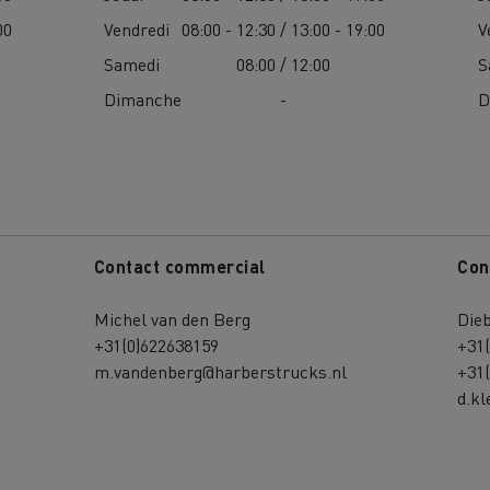
00
Vendredi
08:00 - 12:30 / 13:00 - 19:00
V
Samedi
08:00 / 12:00
S
Dimanche
-
D
Contact commercial
Con
Michel van den Berg
Die
+31(0)622638159
+31
m.vandenberg@harberstrucks.nl
+31
d.k