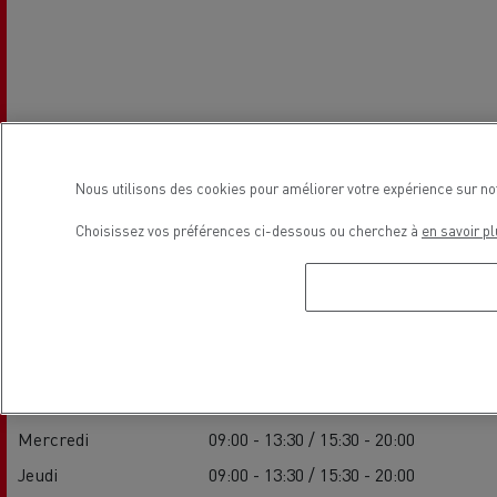
Nous utilisons des cookies pour améliorer votre expérience sur no
Horaires de la concession
Choisissez vos préférences ci-dessous ou cherchez à
en savoir pl
Commerce
Lundi
09:00 - 13:30 / 15:30 - 20:00
Mardi
09:00 - 13:30 / 15:30 - 20:00
Mercredi
09:00 - 13:30 / 15:30 - 20:00
Jeudi
09:00 - 13:30 / 15:30 - 20:00