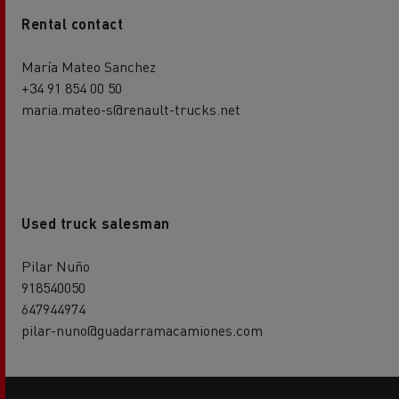
Rental contact
María Mateo Sanchez
+34 91 854 00 50
maria.mateo-s@renault-trucks.net
Used truck salesman
Pilar Nuño
918540050
647944974
pilar-nuno@guadarramacamiones.com
Side