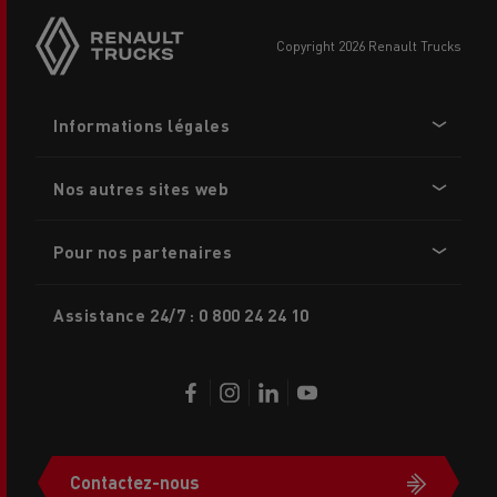
sticky
buttons
copyright 2026 Renault Trucks
Footer
Informations légales
menu
Nos autres sites web
Pour nos partenaires
Assistance 24/7 : 0 800 24 24 10
Contactez-nous