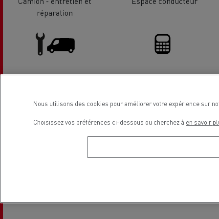
Camion - entretien et
Espace conducteur
réparation
Entretien et Réparation VU
Solutions de financement
Nous utilisons des cookies pour améliorer votre expérience sur no
Localisation
Choisissez vos préférences ci-dessous ou cherchez à
en savoir pl