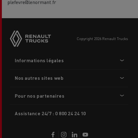
plefevre@lenormant.fr
Side
sticky
buttons
copyright 2026 Renault Trucks
Footer
Informations légales
menu
Nos autres sites web
Pour nos partenaires
Assistance 24/7 : 0 800 24 24 10