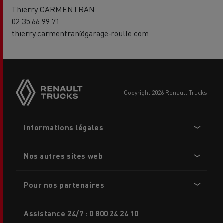
Thierry CARMENTRAN
02 35 66 99 71
thierry.carmentran@garage-roulle.com
Side
sticky
buttons
copyright 2026 Renault Trucks
Footer
Informations légales
menu
Nos autres sites web
Pour nos partenaires
Assistance 24/7 : 0 800 24 24 10