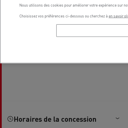
Nous utilisons des cookies pour améliorer votre expérience sur no
Choisissez vos préférences ci-dessous ou cherchez à
en savoir pl
Horaires de la concession