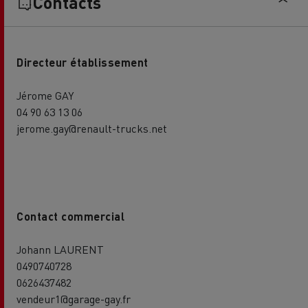
Contacts
Directeur établissement
Jérome GAY
04 90 63 13 06
jerome.gay@renault-trucks.net
Contact commercial
Johann LAURENT
0490740728
0626437482
vendeur1@garage-gay.fr