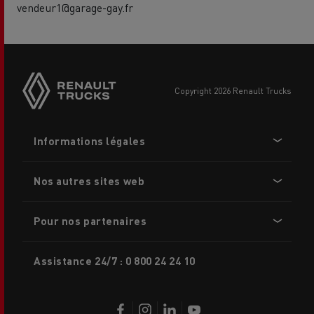
vendeur1@garage-gay.fr
Side
sticky
buttons
copyright 2026 Renault Trucks
Footer
Informations légales
menu
Nos autres sites web
Pour nos partenaires
Assistance 24/7 : 0 800 24 24 10