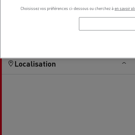
Choisissez vos préférences ci-dessous ou cherchez à
en savoir pl
Véhicules Electriques
Véhicules d'occasion par
Renault Trucks
Localisation