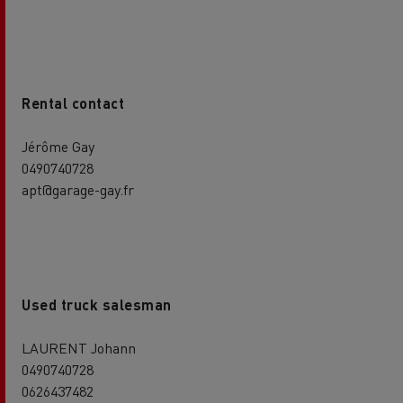
Rental contact
Jérôme Gay
0490740728
apt@garage-gay.fr
Used truck salesman
LAURENT Johann
0490740728
0626437482