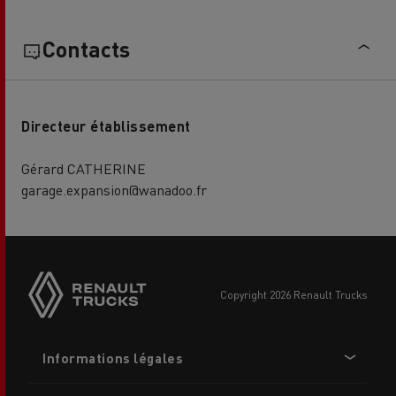
Contacts
Directeur établissement
Gérard CATHERINE
garage.expansion@wanadoo.fr
Side
sticky
buttons
copyright 2026 Renault Trucks
Footer
Informations légales
menu